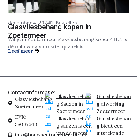
december 4, 2024
Bestellen
Glasvliesbehang kopen in
Zoetermeer
Wil je in Zoetermeer glasvliesbehang kopen? Het is
dé oplossing voor wie op zoek is...
Lees meer
Contactinformatie:
Glasvliesbehan
Glasvliesbehan
Glasvliesbehang
g Sauzen in
g afwerking
Zoetermeer
Zoetermeer
Zoetermeer
KVK:
Glasvliesbehan
Glasvliesbehan
58037640
g sauzen is een
g biedt een
van de meest
uitstekende
info@bouwsectornederland.nl