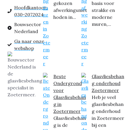
gekozen
basis voor
Hoofdkantoor:
afwerkingsmet
strakke en
030-2072024
hoden in...
moderne
muren,...
Bouwsector
Nederland
Ga naar onze
webshop
Beste
Glasvliesbehan
Ondergrond
g onderhoud
voor
Zoetermeer
Glasvliesbehan
Heb je veel
g in
glasvliesbehan
Zoetermeer
g onderhoud
Glasvliesbehan
in Zoetermeer
g is de
bij een