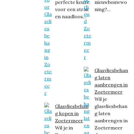
perfecte keuze
nieuwbouwwo
voor een strak
ning?...
en naadloos...
Glasvliesbehan
g laten
aanbrengen in
Zoetermeer
Wil je
Glasvliesbehan
glasvliesbehan
g kopen in
g laten
Zoetermeer
aanbrengen in
Wil je in
Zoetermeer