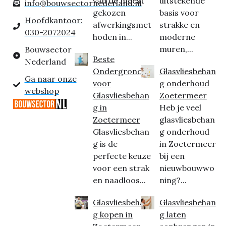
van de meest
uitstekende
info@bouwsectornederland.nl
gekozen
basis voor
Hoofdkantoor:
afwerkingsmet
strakke en
030-2072024
hoden in...
moderne
muren,...
Bouwsector
Beste
Nederland
Ondergrond
Glasvliesbehan
Ga naar onze
voor
g onderhoud
webshop
Glasvliesbehan
Zoetermeer
g in
Heb je veel
Zoetermeer
glasvliesbehan
Glasvliesbehan
g onderhoud
g is de
in Zoetermeer
perfecte keuze
bij een
voor een strak
nieuwbouwwo
en naadloos...
ning?...
Glasvliesbehan
Glasvliesbehan
g kopen in
g laten