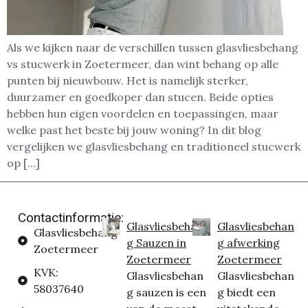
Als we kijken naar de verschillen tussen glasvliesbehang
vs stucwerk in Zoetermeer, dan wint behang op alle
punten bij nieuwbouw. Het is namelijk sterker,
duurzamer en goedkoper dan stucen. Beide opties
hebben hun eigen voordelen en toepassingen, maar
welke past het beste bij jouw woning? In dit blog
vergelijken we glasvliesbehang en traditioneel stucwerk
op […]
Contactinformatie:
Glasvliesbehan
Glasvliesbehan
Glasvliesbehang
g Sauzen in
g afwerking
Zoetermeer
Zoetermeer
Zoetermeer
KVK:
Glasvliesbehan
Glasvliesbehan
58037640
g sauzen is een
g biedt een