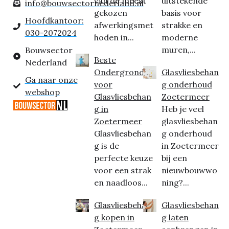
van de meest
uitstekende
info@bouwsectornederland.nl
gekozen
basis voor
Hoofdkantoor:
afwerkingsmet
strakke en
030-2072024
hoden in...
moderne
muren,...
Bouwsector
Beste
Nederland
Ondergrond
Glasvliesbehan
Ga naar onze
voor
g onderhoud
webshop
Glasvliesbehan
Zoetermeer
g in
Heb je veel
Zoetermeer
glasvliesbehan
Glasvliesbehan
g onderhoud
g is de
in Zoetermeer
perfecte keuze
bij een
voor een strak
nieuwbouwwo
en naadloos...
ning?...
Glasvliesbehan
Glasvliesbehan
g kopen in
g laten