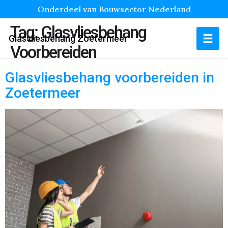
Onderdeel van Bouwsector Nederland
Tag:
Glasvliesbehang
Glasvliesbehang Zoetermeer
Voorbereiden
Glasvliesbehang voorbereiden in
Zoetermeer