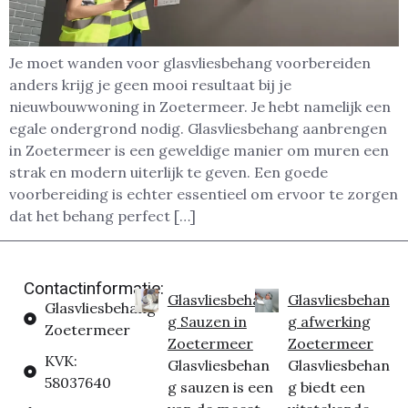
Je moet wanden voor glasvliesbehang voorbereiden
anders krijg je geen mooi resultaat bij je
nieuwbouwwoning in Zoetermeer. Je hebt namelijk een
egale ondergrond nodig. Glasvliesbehang aanbrengen
in Zoetermeer is een geweldige manier om muren een
strak en modern uiterlijk te geven. Een goede
voorbereiding is echter essentieel om ervoor te zorgen
dat het behang perfect […]
Contactinformatie:
Glasvliesbehan
Glasvliesbehan
Glasvliesbehang
g Sauzen in
g afwerking
Zoetermeer
Zoetermeer
Zoetermeer
KVK:
Glasvliesbehan
Glasvliesbehan
58037640
g sauzen is een
g biedt een