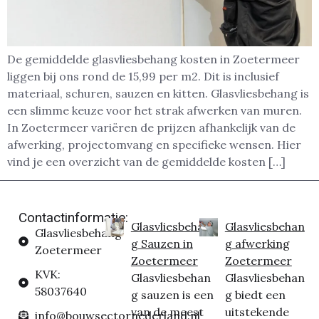
De gemiddelde glasvliesbehang kosten in Zoetermeer
liggen bij ons rond de 15,99 per m2. Dit is inclusief
materiaal, schuren, sauzen en kitten. Glasvliesbehang is
een slimme keuze voor het strak afwerken van muren.
In Zoetermeer variëren de prijzen afhankelijk van de
afwerking, projectomvang en specifieke wensen. Hier
vind je een overzicht van de gemiddelde kosten […]
Contactinformatie:
Glasvliesbehan
Glasvliesbehan
Glasvliesbehang
g Sauzen in
g afwerking
Zoetermeer
Zoetermeer
Zoetermeer
KVK:
Glasvliesbehan
Glasvliesbehan
58037640
g sauzen is een
g biedt een
van de meest
uitstekende
info@bouwsectornederland.nl