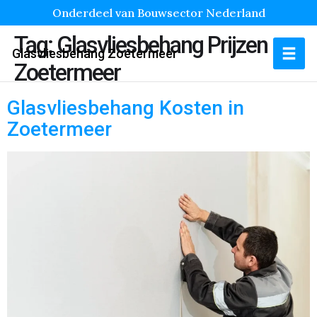
Onderdeel van Bouwsector Nederland
Tag:
Glasvliesbehang Prijzen
Glasvliesbehang Zoetermeer
Zoetermeer
Glasvliesbehang Kosten in
Zoetermeer