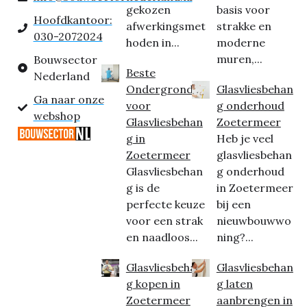
gekozen
basis voor
Hoofdkantoor:
afwerkingsmet
strakke en
030-2072024
hoden in...
moderne
muren,...
Bouwsector
Beste
Nederland
Ondergrond
Glasvliesbehan
Ga naar onze
voor
g onderhoud
webshop
Glasvliesbehan
Zoetermeer
g in
Heb je veel
Zoetermeer
glasvliesbehan
Glasvliesbehan
g onderhoud
g is de
in Zoetermeer
perfecte keuze
bij een
voor een strak
nieuwbouwwo
en naadloos...
ning?...
Glasvliesbehan
Glasvliesbehan
g kopen in
g laten
Zoetermeer
aanbrengen in