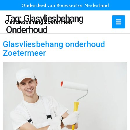
Onderdeel van Bouwsector Nederland
Tag:
Glasvliesbehang
Glasvliesbehang Zoetermeer
Onderhoud
Glasvliesbehang onderhoud
Zoetermeer