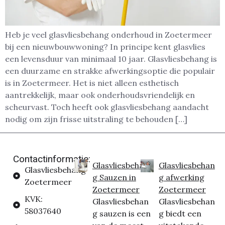
Heb je veel glasvliesbehang onderhoud in Zoetermeer
bij een nieuwbouwwoning? In principe kent glasvlies
een levensduur van minimaal 10 jaar. Glasvliesbehang is
een duurzame en strakke afwerkingsoptie die populair
is in Zoetermeer. Het is niet alleen esthetisch
aantrekkelijk, maar ook onderhoudsvriendelijk en
scheurvast. Toch heeft ook glasvliesbehang aandacht
nodig om zijn frisse uitstraling te behouden […]
Contactinformatie:
Glasvliesbehan
Glasvliesbehan
Glasvliesbehang
g Sauzen in
g afwerking
Zoetermeer
Zoetermeer
Zoetermeer
KVK:
Glasvliesbehan
Glasvliesbehan
58037640
g sauzen is een
g biedt een