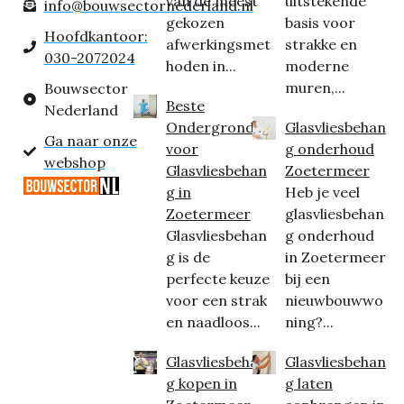
van de meest
uitstekende
info@bouwsectornederland.nl
gekozen
basis voor
Hoofdkantoor:
afwerkingsmet
strakke en
030-2072024
hoden in...
moderne
muren,...
Bouwsector
Beste
Nederland
Ondergrond
Glasvliesbehan
Ga naar onze
voor
g onderhoud
webshop
Glasvliesbehan
Zoetermeer
g in
Heb je veel
Zoetermeer
glasvliesbehan
Glasvliesbehan
g onderhoud
g is de
in Zoetermeer
perfecte keuze
bij een
voor een strak
nieuwbouwwo
en naadloos...
ning?...
Glasvliesbehan
Glasvliesbehan
g kopen in
g laten