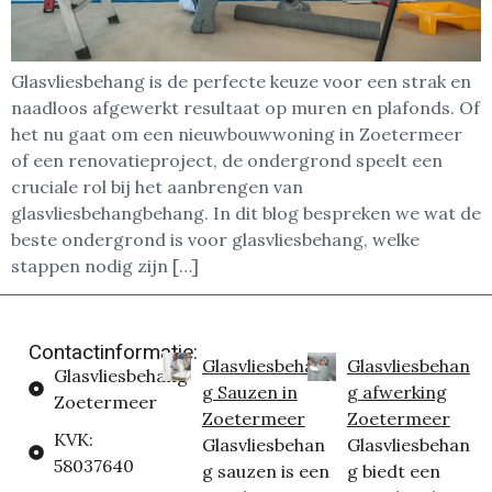
Glasvliesbehang is de perfecte keuze voor een strak en
naadloos afgewerkt resultaat op muren en plafonds. Of
het nu gaat om een nieuwbouwwoning in Zoetermeer
of een renovatieproject, de ondergrond speelt een
cruciale rol bij het aanbrengen van
glasvliesbehangbehang. In dit blog bespreken we wat de
beste ondergrond is voor glasvliesbehang, welke
stappen nodig zijn […]
Contactinformatie:
Glasvliesbehan
Glasvliesbehan
Glasvliesbehang
g Sauzen in
g afwerking
Zoetermeer
Zoetermeer
Zoetermeer
KVK:
Glasvliesbehan
Glasvliesbehan
58037640
g sauzen is een
g biedt een