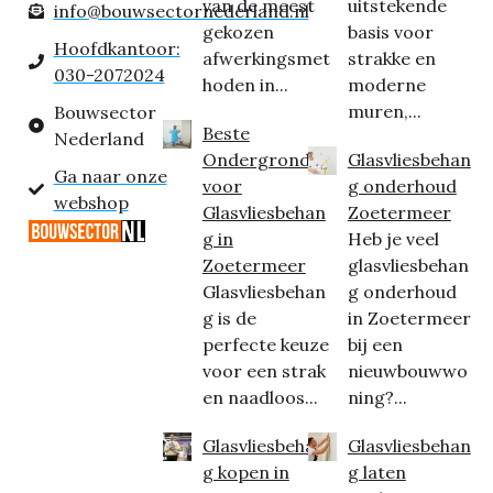
van de meest
uitstekende
info@bouwsectornederland.nl
gekozen
basis voor
Hoofdkantoor:
afwerkingsmet
strakke en
030-2072024
hoden in...
moderne
muren,...
Bouwsector
Beste
Nederland
Ondergrond
Glasvliesbehan
Ga naar onze
voor
g onderhoud
webshop
Glasvliesbehan
Zoetermeer
g in
Heb je veel
Zoetermeer
glasvliesbehan
Glasvliesbehan
g onderhoud
g is de
in Zoetermeer
perfecte keuze
bij een
voor een strak
nieuwbouwwo
en naadloos...
ning?...
Glasvliesbehan
Glasvliesbehan
g kopen in
g laten