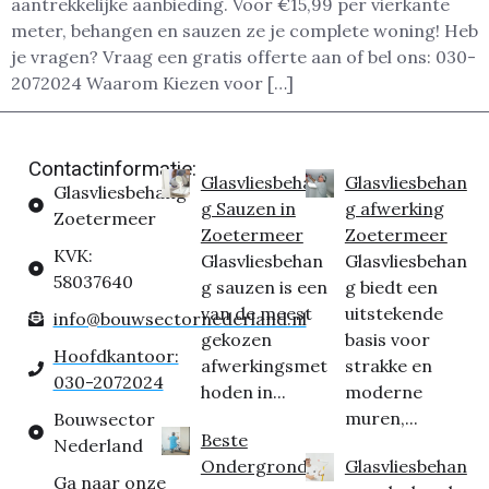
aantrekkelijke aanbieding. Voor €15,99 per vierkante
meter, behangen en sauzen ze je complete woning! Heb
je vragen? Vraag een gratis offerte aan of bel ons: 030-
2072024 Waarom Kiezen voor […]
Contactinformatie:
Glasvliesbehan
Glasvliesbehan
Glasvliesbehang
g Sauzen in
g afwerking
Zoetermeer
Zoetermeer
Zoetermeer
KVK:
Glasvliesbehan
Glasvliesbehan
58037640
g sauzen is een
g biedt een
van de meest
uitstekende
info@bouwsectornederland.nl
gekozen
basis voor
Hoofdkantoor:
afwerkingsmet
strakke en
030-2072024
hoden in...
moderne
muren,...
Bouwsector
Beste
Nederland
Ondergrond
Glasvliesbehan
Ga naar onze