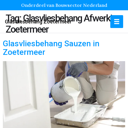
Onderdeel van Bouwsector Nederland
Tag:
Glasvliesbehang Afwerking
Glasvliesbehang Zoetermeer
Zoetermeer
Glasvliesbehang Sauzen in
Zoetermeer