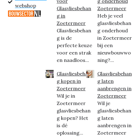
voor
g onderhoud
webshop
Glasvliesbehan
Zoetermeer
g in
Heb je veel
Zoetermeer
glasvliesbehan
Glasvliesbehan
g onderhoud
g is de
in Zoetermeer
perfecte keuze
bij een
voor een strak
nieuwbouwwo
en naadloos...
ning?...
Glasvliesbehan
Glasvliesbehan
g kopen in
g laten
Zoetermeer
aanbrengen in
Wil je in
Zoetermeer
Zoetermeer
Wil je
glasvliesbehan
glasvliesbehan
g kopen? Het
g laten
is dé
aanbrengen in
oplossing...
Zoetermeer